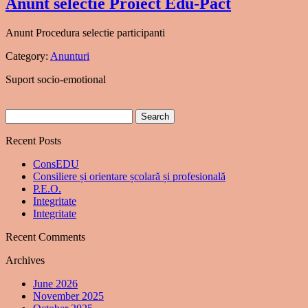
Anunt selectie Proiect Edu-Pact
Anunt Procedura selectie participanti
Category:
Anunturi
Suport socio-emotional
Search
for:
Recent Posts
ConsEDU
Consiliere și orientare școlară și profesională
P.E.O.
Integritate
Integritate
Recent Comments
Archives
June 2026
November 2025