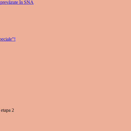
or prevăzute în SNA
peciale”!
etapa 2