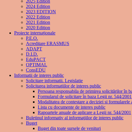
2025 Edition
2024 Edition
2023 EDITION
2022 Edition
2021 Edition
2020 Edition
Proiecte internaționale
P.E.O.
Acreditare ERASMUS
ADAPT
D.I.D.
EduPACT
OPTIMAL
ConsEDU
Informatii de interes public
Solicitare informatii. Legislatie
Solicitarea informaţiilor de interes public
Persoana responsabila de primirea solicitărilor în b
Formularul de solicitare în baza Legii nr. 544/2001
Modalitatea de contestare a deciziei si formularele 
Lista cu documente de interes public
Rapoartele anuale de aplicare a Legii nr. 544/2001
Buletinul informativ al informaţiilor de interes public
Buget
Buget din toate sursele de venituri