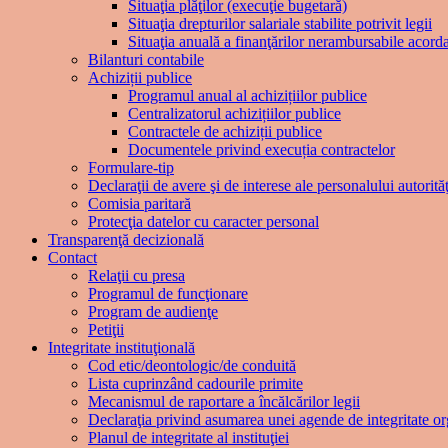
Situaţia plăţilor (execuţie bugetară)
Situaţia drepturilor salariale stabilite potrivit legii
Situaţia anuală a finanţărilor nerambursabile acorda
Bilanturi contabile
Achiziții publice
Programul anual al achizițiilor publice
Centralizatorul achizițiilor publice
Contractele de achiziții publice
Documentele privind execuția contractelor
Formulare-tip
Declaraţii de avere şi de interese ale personalului autorităţi
Comisia paritară
Protecţia datelor cu caracter personal
Transparenţă decizională
Contact
Relaţii cu presa
Programul de funcţionare
Program de audienţe
Petiţii
Integritate instituţională
Cod etic/deontologic/de conduită
Lista cuprinzând cadourile primite
Mecanismul de raportare a încălcărilor legii
Declaraţia privind asumarea unei agende de integritate or
Planul de integritate al instituţiei