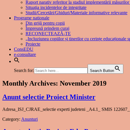
Raport narativ referitor la stadiul implementării măsuril
Situaţia incidentelor de integritate
Studii/Cercetări/Ghiduri/Materiale informative relevante
Programe nationale
Din grijă pentru copii
Împreună prindem curaj
RECONECTEAZĂ-TE
„Incluziunea copiilor și tinerilor cu cerințe educaționale s
Proiecte
ConsEDU
e-consultare
Search for:
Search Button
Monthly Archives:
November 2019
Anunt selectie Proiect Minister
Adresa_ISJ_CJRAE_selectie experti judeteni _A4.1_ SMIS 122607_ 
Category:
Anunturi