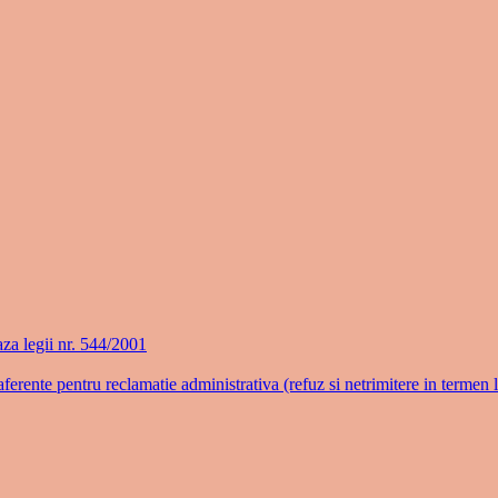
aza legii nr. 544/2001
aferente pentru reclamatie administrativa (refuz si netrimitere in termen 