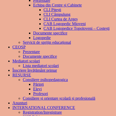
Prezentare
Echipa din Centre și Cabinete
CLI Pitești
CLI Câmpulung
CLI Curtea de Argeș
CAB Logopedic Mioveni
CAB Logopedice Topoloveni – Costești
Documente specifice
Logopedie
Servicii de sprijin educațional
CEOSP
Prezentare
Documente specifice
Mediatori scolari
Lista mediatori scolari
Înscriere învățământ primar
RESURSE
Consiliere psihopedagogica
Părinți
Elevi
Profesori
Consiliere și orientare școlară și profesională
Anunturi
INTERNATIONAL CONFERENCE
Registration/Inregistrare