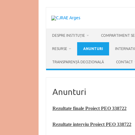
Skip
to
content
DESPRE INSTITUȚIE
COMPARTIMENT SER
RESURSE
ANUNTURI
INTERNATI
TRANSPARENŢĂ DECIZIONALĂ
CONTACT
Anunturi
Rezultate finale Proiect PEO 338722
Rezultate interviu Proiect PEO 338722