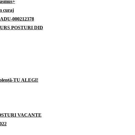
rasmus+
m curaj
1-ADU-000212378
URS POSTURI DID
iolență-TU ALEGI!
POSTURI VACANTE
2022