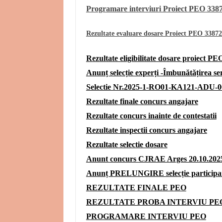
Programare interviuri Proiect PEO 338
Rezultate evaluare dosare Proiect PEO 3387
Rezultate eligibilitate dosare proiect P
Anunț selecție experți -Îmbunătățirea ser
Selectie Nr.2025-1-RO01-KA121-ADU-
Rezultate finale concurs angajare
Rezultate concurs inainte de contestatii
Rezultate inspectii concurs angajare
Rezultate selectie dosare
Anunt concurs CJRAE Arges 20.10.202
Anunț PRELUNGIRE selecție participanț
REZULTATE FINALE PEO
REZULTATE PROBA INTERVIU PE
PROGRAMARE INTERVIU PEO