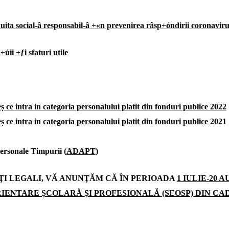
 social-â responsabil-â +«n prevenirea râsp+óndirii coronaviru
úii +ƒi sfaturi utile
 ce intra in categoria personalului platit din fonduri publice 2022
 ce intra in categoria personalului platit din fonduri publice 2021
ersonale Timpurii (
ADAPT
)
ŢI LEGALI, VĂ ANUNŢĂM CĂ ÎN PERIOADA
1 IULIE-20 
RIENTARE ŞCOLARĂ ŞI PROFESIONALĂ (SEOSP) DIN CA