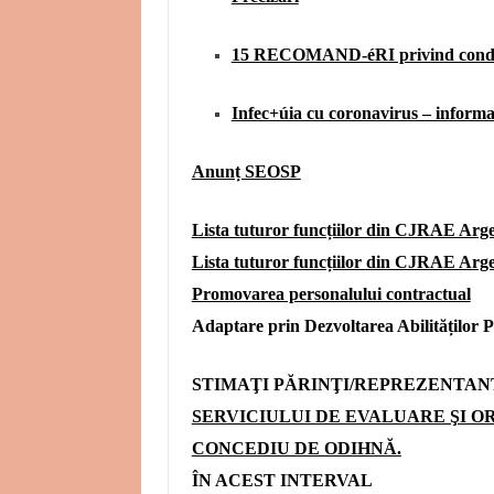
15 RECOMAND-éRI privind conduita
Infec+úia cu coronavirus – informa+
Anunț SEOSP
Lista tuturor funcțiilor din CJRAE Argeș
Lista tuturor funcțiilor din CJRAE Argeș
Promovarea personalului contractual
Adaptare prin Dezvoltarea Abilităților P
STIMAŢI PĂRINŢI/REPREZENTAN
SERVICIULUI DE EVALUARE ŞI O
CONCEDIU DE ODIHNĂ.
ÎN ACEST INTERVAL