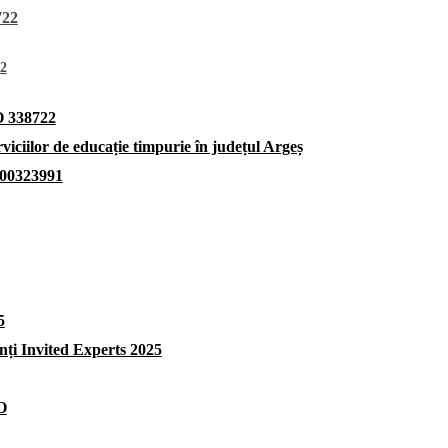
722
22
EO 338722
viciilor de educație timpurie în județul Argeș
000323991
5
i Invited Experts 2025
O