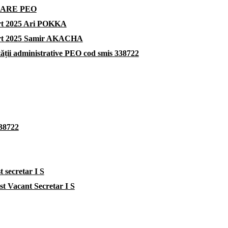
UARE PEO
pert 2025 Ari POKKA
xpert 2025 Samir AKACHA
lității administrative PEO cod smis 338722
38722
t secretar I S
t Vacant Secretar I S