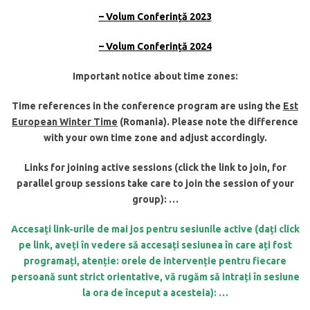
– Volum Conferință 2023
– Volum Conferință 2024
Important notice about time zones:
Time references in the conference program are using the
Est
European Winter Time
(Romania). Please note the difference
with your own time zone and adjust accordingly.
Links for joining active sessions (click the link to join, for
parallel group sessions take care to join the session of your
group): …
Accesa
ț
i link-urile de mai jos pentru sesiunile active (da
ț
i click
pe link, ave
ț
i în vedere să accesa
ț
i sesiunea în care a
ț
i fost
programa
ț
i, aten
ț
ie: orele de interven
ț
ie pentru fiecare
persoană sunt strict orientative, vă rugăm să intra
ț
i în sesiune
la ora de început a acesteia): …