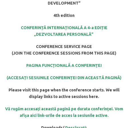
DEVELOPMENT”
4th edition
CONFERIN
ȚĂ INTERNAȚIONALĂ A 4-a EDIȚIE
„DEZVOLTAREA PERSONALĂ”
CONFERENCE SERVICE PAGE
(JOIN THE CONFERENCE SESSIONS FROM THIS PAGE)
PAGINA FUNC
Ț
IONALĂ A CONFERIN
Ț
EI
(ACCESA
Ț
I SESIUNILE CONFERIN
Ț
EI DIN ACEASTĂ PAGINĂ)
Please visit this page when the conference starts. We will
display links to active sessions here.
Vă rugăm accesa
ț
i această pagină pe durata conferin
ț
ei. Vom
afi
ș
a aici link-urile de acces la sesiunile active.
Downloads/
Descărca
ț
i
: