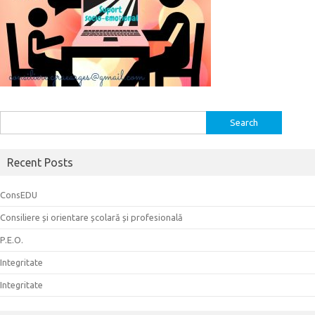
Search
for:
Recent Posts
ConsEDU
Consiliere și orientare școlară și profesională
P.E.O.
Integritate
Integritate