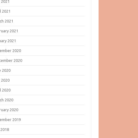
 2021
l 2021
ch 2021
ruary 2021
uary 2021
ember 2020
tember 2020
e 2020
 2020
l 2020
ch 2020
ruary 2020
ember 2019
 2018