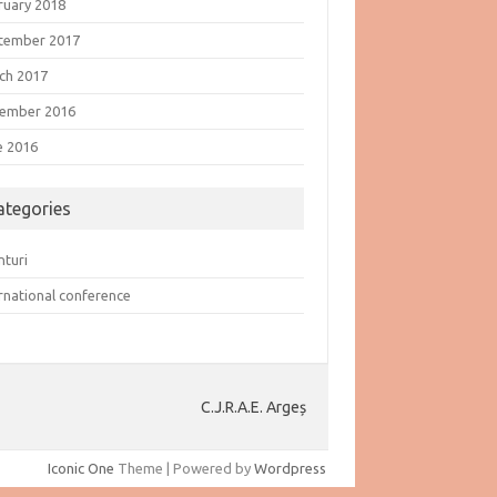
ruary 2018
tember 2017
ch 2017
ember 2016
e 2016
ategories
nturi
ernational conference
C.J.R.A.E. Argeș
Iconic One
Theme | Powered by
Wordpress