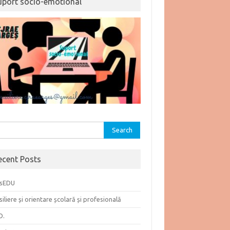
uport socio-emotional
rch
ecent Posts
sEDU
iliere și orientare școlară și profesională
O.