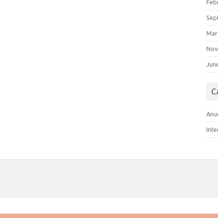
Feb
Sep
Mar
Nov
Jun
C
Anu
Int