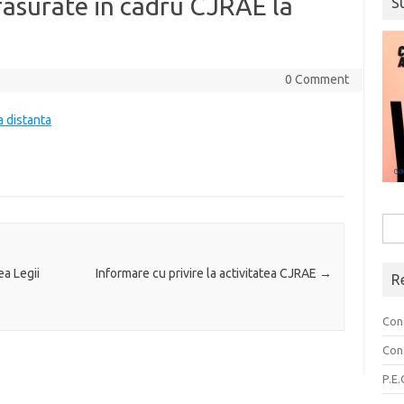
sfasurate in cadru CJRAE la
S
0 Comment
a distanta
Sea
for:
a Legii
Informare cu privire la activitatea CJRAE
→
R
Con
Cons
P.E.