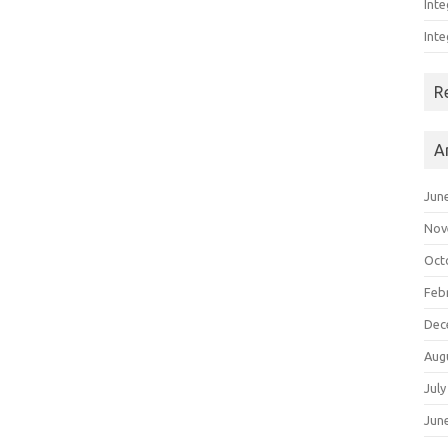
Inte
Inte
R
A
Jun
Nov
Oct
Feb
Dec
Aug
July
Jun