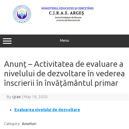
Skip
to
content
Menu
Anunț – Activitatea de evaluare a
nivelului de dezvoltare în vederea
înscrierii în învățământul primar
By
cjrae
|
May 19, 2020
Evaluarea nivelului de dezvoltare
Category:
Anunturi