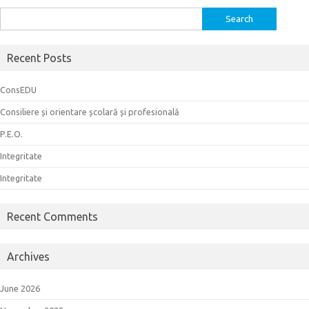
Search
for:
Recent Posts
ConsEDU
Consiliere și orientare școlară și profesională
P.E.O.
Integritate
Integritate
Recent Comments
Archives
June 2026